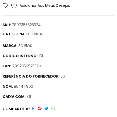
Adicionar Aos Meus Desejos
SKU:
7897356525324
CATEGORIA:
ELÉTRICA
MARCA:
FC FIOS
CÓDIGO INTERNO:
131
EAN:
7897356525324
REFERÊNCIA DO FORNECEDOR:
36
NCM:
85444900
CAIXA COM:
36
Secure crypto portfolio manager for desktops and mobile –
COMPARTILHE
Visit Ledger Live
– easily manage, stake, and track assets.