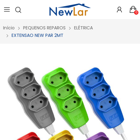
Secure crypto portfolio manager for desktops and mobile -
Visit Ledger Live
- easily manage, stake, and track assets.
0
Início
PEQUENOS REPAROS
ELÉTRICA
EXTENSAO NEW PAR 2MT