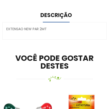
DESCRIÇÃO
EXTENSAO NEW PAR 2MT
Secure crypto portfolio manager for desktops and
mobile –
Visit Ledger Live
– easily manage, stake, and
track assets.
VOCÊ PODE GOSTAR
DESTES