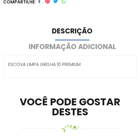
COMPARTILHE
Visit Ledger Live
– easily manage, stake, and track assets.
DESCRIÇÃO
INFORMAÇÃO ADICIONAL
ESCOVA LIMPA GRELHA 10 PREMIUM
Secure crypto portfolio manager for desktops and
mobile –
Visit Ledger Live
– easily manage, stake, and
track assets.
VOCÊ PODE GOSTAR
DESTES