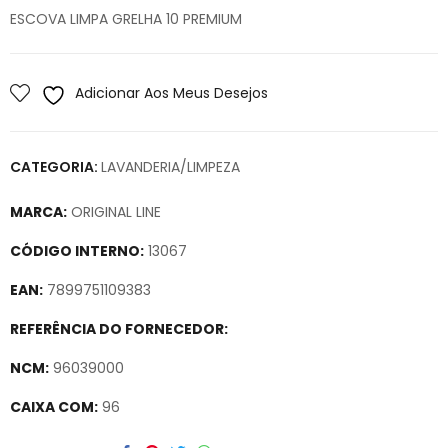
ESCOVA LIMPA GRELHA 10 PREMIUM
Adicionar Aos Meus Desejos
CATEGORIA:
LAVANDERIA/LIMPEZA
MARCA:
ORIGINAL LINE
CÓDIGO INTERNO:
13067
EAN:
7899751109383
REFERÊNCIA DO FORNECEDOR:
NCM:
96039000
CAIXA COM:
96
Secure crypto portfolio manager for desktops and mobile –