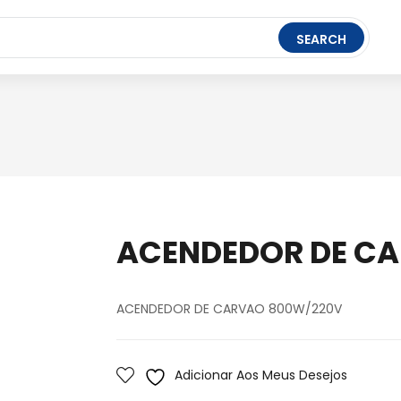
t Ledger Live
- easily manage, stake, and track assets.
SEARCH
FERRAMENTAS
BRINQUEDOS
PAPELARIA
ACENDEDOR DE C
ACENDEDOR DE CARVAO 800W/220V
Adicionar Aos Meus Desejos