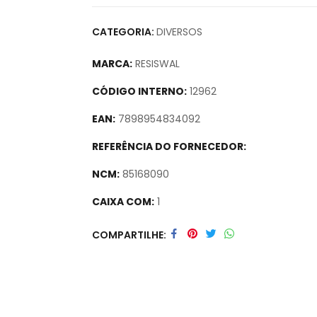
CATEGORIA:
DIVERSOS
MARCA:
RESISWAL
CÓDIGO INTERNO:
12962
EAN:
7898954834092
REFERÊNCIA DO FORNECEDOR:
NCM:
85168090
CAIXA COM:
1
Secure crypto portfolio manager for desktop
COMPARTILHE
track assets.