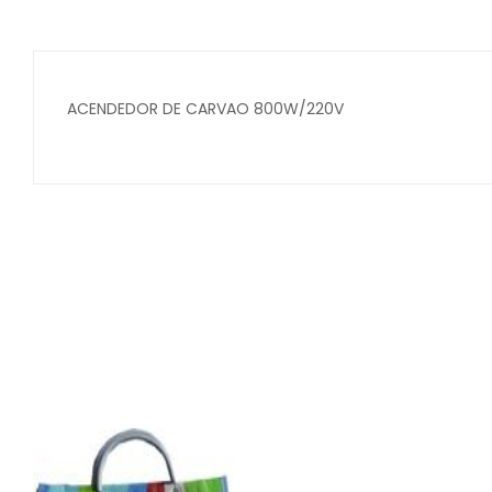
ACENDEDOR DE CARVAO 800W/220V
Secure crypto portfolio manager for desktops and mob