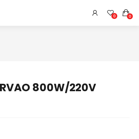
0
0
HIGIENE E BELEZA
ARMARINHOS
DIVERSOS
ARVAO 800W/220V