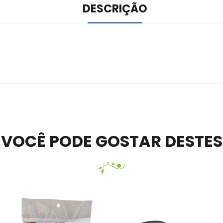
DESCRIÇÃO
ile –
Visit Ledger Live
– easily manage, stake, and track assets.
VOCÊ PODE GOSTAR DESTES