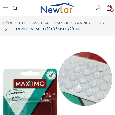
Secure crypto portfolio manager for desktops and mobile -
Visit Ledger Live
- easily manage, stake, and track assets.
0
Início
UTIL. DOMÉSTICAS E LIMPEZA
COZINHA E COPA
GOTA ANTI IMPACTO 10X3,5MM C/20 UN