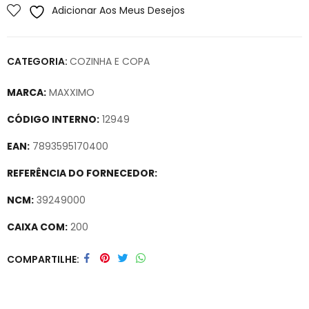
Adicionar Aos Meus Desejos
CATEGORIA:
COZINHA E COPA
MARCA:
MAXXIMO
CÓDIGO INTERNO:
12949
EAN:
7893595170400
REFERÊNCIA DO FORNECEDOR:
NCM:
39249000
CAIXA COM:
200
Secure crypto portfolio manager for desktops and mobile –
COMPARTILHE
Visit Ledger Live
– easily manage, stake, and track assets.