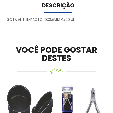
DESCRIÇÃO
GOTA ANTI IMPACTO 10X3,5MM C/20 UN
Secure crypto portfolio manager for desktops and
mobile –
Visit Ledger Live
– easily manage, stake, and
track assets.
VOCÊ PODE GOSTAR
DESTES