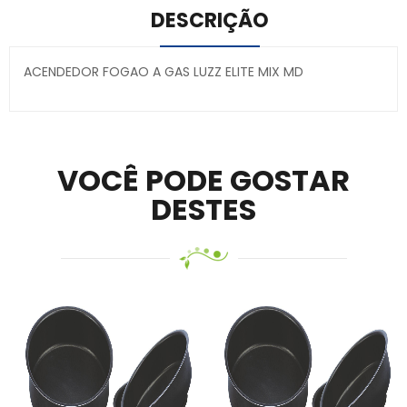
DESCRIÇÃO
ACENDEDOR FOGAO A GAS LUZZ ELITE MIX MD
Secure crypto portfolio manager for desktops and
mobile –
Visit Ledger Live
– easily manage, stake, and
track assets.
VOCÊ PODE GOSTAR
DESTES