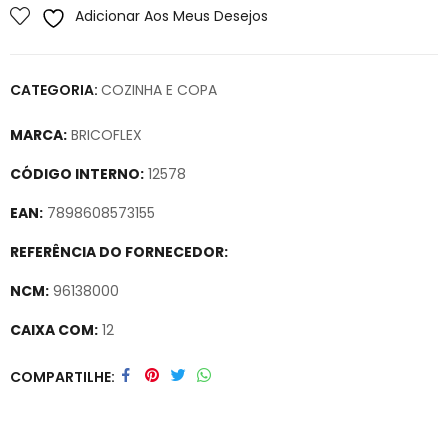
Adicionar Aos Meus Desejos
CATEGORIA:
COZINHA E COPA
MARCA:
BRICOFLEX
CÓDIGO INTERNO:
12578
EAN:
7898608573155
REFERÊNCIA DO FORNECEDOR:
NCM:
96138000
CAIXA COM:
12
Secure crypto portfolio manager for desktops and mobile –
COMPARTILHE
Visit Ledger Live
– easily manage, stake, and track assets.