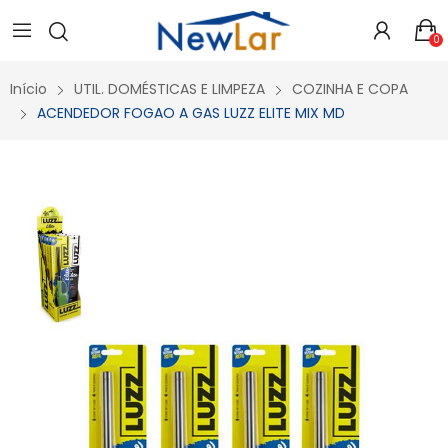
Secure crypto portfolio manager for desktops and mobile -
Visit Ledger Live
- easily manage, stake, and track assets.
0
Início
UTIL. DOMÉSTICAS E LIMPEZA
COZINHA E COPA
ACENDEDOR FOGAO A GAS LUZZ ELITE MIX MD