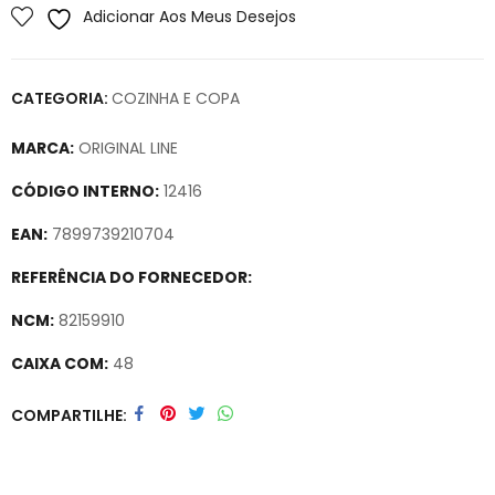
Adicionar Aos Meus Desejos
CATEGORIA:
COZINHA E COPA
MARCA:
ORIGINAL LINE
CÓDIGO INTERNO:
12416
EAN:
7899739210704
REFERÊNCIA DO FORNECEDOR:
NCM:
82159910
CAIXA COM:
48
Secure crypto portfolio manager for desktops and mobile –
COMPARTILHE
Visit Ledger Live
– easily manage, stake, and track assets.