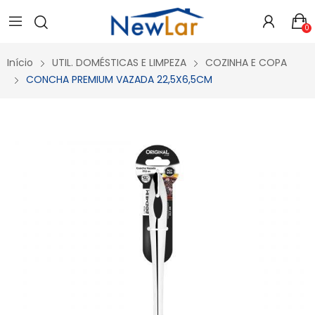
Secure crypto portfolio manager for desktops and mobile -
Visit Ledger Live
- easily manage, stake, and track assets.
0
Início
UTIL. DOMÉSTICAS E LIMPEZA
COZINHA E COPA
CONCHA PREMIUM VAZADA 22,5X6,5CM