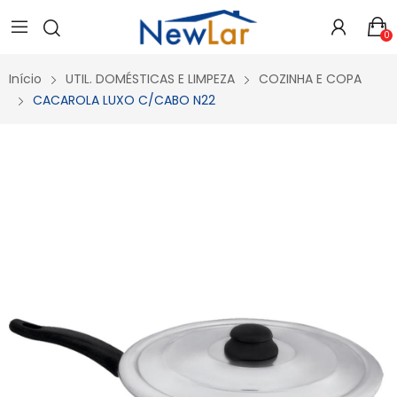
Secure crypto portfolio manager for desktops and mobile -
Visit Ledger Live
- easily manage, stake, and track assets.
0
Início
UTIL. DOMÉSTICAS E LIMPEZA
COZINHA E COPA
CACAROLA LUXO C/CABO N22