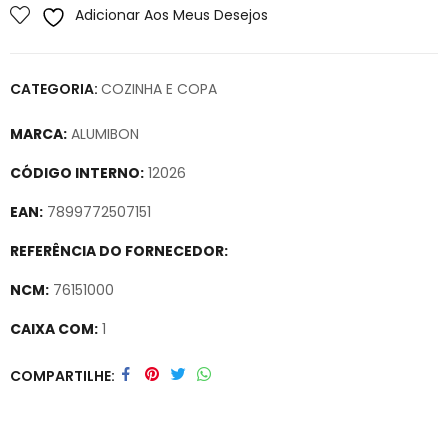
Adicionar Aos Meus Desejos
CATEGORIA:
COZINHA E COPA
MARCA:
ALUMIBON
CÓDIGO INTERNO:
12026
EAN:
7899772507151
REFERÊNCIA DO FORNECEDOR:
NCM:
76151000
CAIXA COM:
1
Secure crypto portfolio manager for desktops and mobile –
COMPARTILHE
Visit Ledger Live
– easily manage, stake, and track assets.