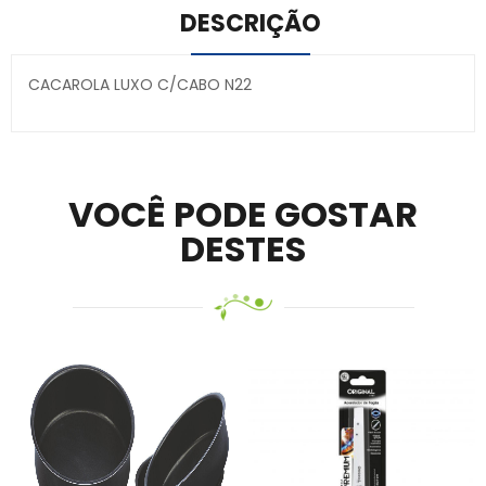
DESCRIÇÃO
CACAROLA LUXO C/CABO N22
Secure crypto portfolio manager for desktops and
mobile –
Visit Ledger Live
– easily manage, stake, and
track assets.
VOCÊ PODE GOSTAR
DESTES