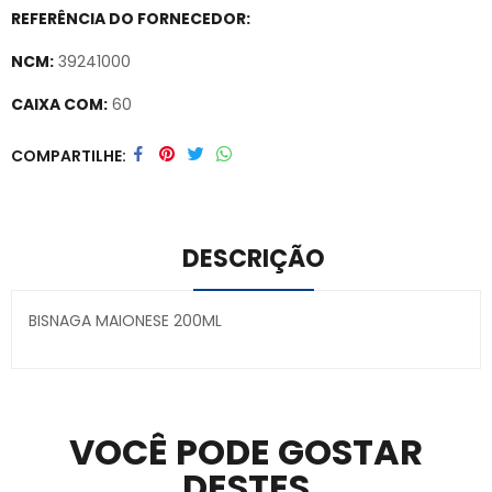
REFERÊNCIA DO FORNECEDOR:
NCM:
39241000
CAIXA COM:
60
Secure crypto portfolio manager for desktops and mobile –
COMPARTILHE
Visit Ledger Live
– easily manage, stake, and track assets.
DESCRIÇÃO
BISNAGA MAIONESE 200ML
Secure crypto portfolio manager for desktops and
mobile –
Visit Ledger Live
– easily manage, stake, and
track assets.
VOCÊ PODE GOSTAR
DESTES