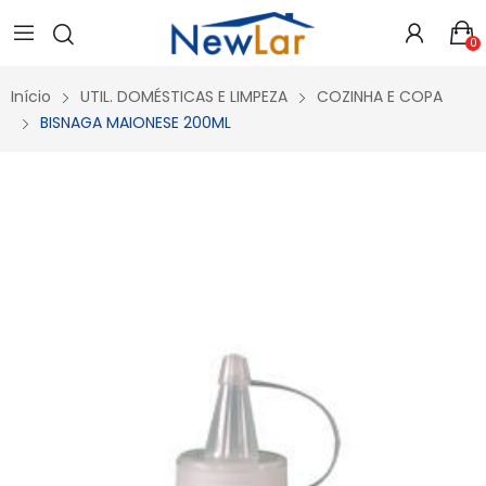
Secure crypto portfolio manager for desktops and mobile -
Visit Ledger Live
- easily manage, stake, and track assets.
0
Início
UTIL. DOMÉSTICAS E LIMPEZA
COZINHA E COPA
BISNAGA MAIONESE 200ML