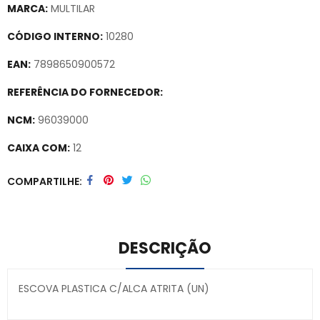
MARCA:
MULTILAR
CÓDIGO INTERNO:
10280
EAN:
7898650900572
REFERÊNCIA DO FORNECEDOR:
NCM:
96039000
CAIXA COM:
12
Secure crypto portfolio manager for desktops and mobile –
COMPARTILHE
Visit Ledger Live
– easily manage, stake, and track assets.
DESCRIÇÃO
ESCOVA PLASTICA C/ALCA ATRITA (UN)
Secure crypto portfolio manager for desktops and