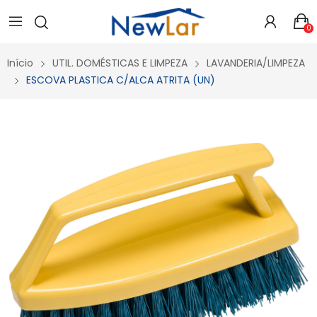
Secure crypto portfolio manager for desktops and mobile -
Visit Ledger Live
- easily manage, stake, and track assets.
0
Início
UTIL. DOMÉSTICAS E LIMPEZA
LAVANDERIA/LIMPEZA
ESCOVA PLASTICA C/ALCA ATRITA (UN)