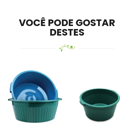
mobile –
Visit Ledger Live
– easily manage, stake, and
track assets.
VOCÊ PODE GOSTAR
DESTES